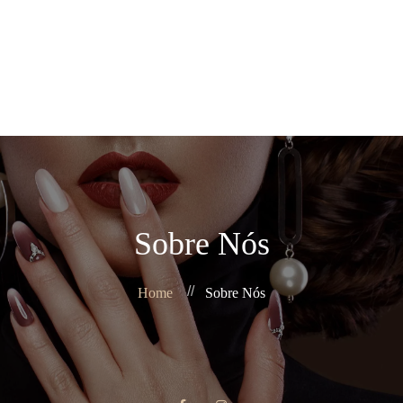
Home
Sobre Nós
+351 960 112 605
Agendar
Produtos
Contacto
News
Sobre Nós
Home
Sobre Nós