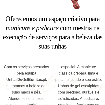
Oferecemos um espaço criativo para
manicure e pedicure
com mestria na
execução de serviços para a beleza das
suas unhas
nail ba
Com os serviços prestados
especial. A manicure
pela equipa
clássica prepara, lima e
Unhas
De
Gel
Bonitas
.pt,
pinta, refletindo o seu estilo.
celebramos a beleza das
Unhas de gel esculpidas
suas mãos e pés.
com precisão, duráveis e
Atendemos em nosso
sofisticadas. A pedicure,
espaço e a domicílio, no
uma indulgência para os