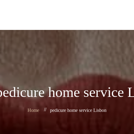
Home
Sobre Nós
Produtos
Contacto
News
pedicure home service 
Home
pedicure home service Lisbon