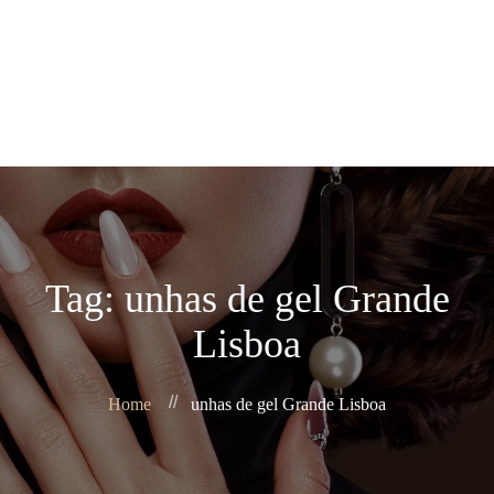
Home
Sobre Nós
+351 960 112 605
Agendar
Produtos
Contacto
News
Tag: unhas de gel Grande
Lisboa
Home
unhas de gel Grande Lisboa