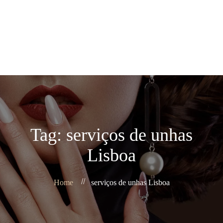
Home
Sobre Nós
+351 960 112 605
Agendar
Produtos
Contacto
News
Tag: serviços de unhas
Lisboa
Home
serviços de unhas Lisboa